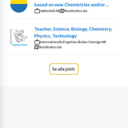
verksamheten där förskolans pedagoger arbetar 
based on new Chemistries and/or
medforskande tillsammans med barnen.
optimized ancillary systems
Vattenfall AB
Stockholms län
Läs mer på https://gallivare.se/lararjobb
Teacher, Science, Biology, Chemistry,
Arbetsuppgifter
Physics, Technology
Internationella Engelska Skolan i Sverige AB
Som barnskötare hos oss kommer dina huvudsakliga 
Stockholms län
arbetsuppgifter att vara:
Planera, genomföra och utvärdera undervisningen 
Se alla jobb
som främjar barnens utveckling mot läroplanens 
mål.
Stödja varje barn i deras individuella lärprocess 
och skapa en trygg och inkluderande miljö.
Samarbeta med kollegor, föräldrar och andra 
professionella för att skapa bästa möjliga 
förutsättningar för varje barns lärande.
Delta i verksamhetens utvecklingsarbete och 
bidra till att förverkliga vår gemensamma vision.