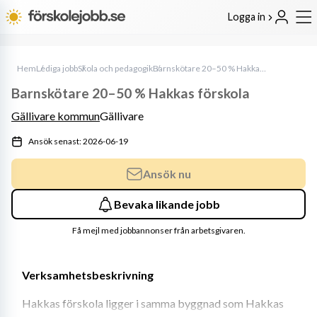
Logga in
Hem
Lediga jobb
Skola och pedagogik
Barnskötare 20–50 % Hakkas förskola
Barnskötare 20–50 % Hakkas förskola
Gällivare kommun
Gällivare
Ansök senast: 2026-06-19
Ansök nu
Bevaka likande jobb
Få mejl med jobbannonser från arbetsgivaren.
Verksamhetsbeskrivning
Hakkas förskola ligger i samma byggnad som Hakkas 