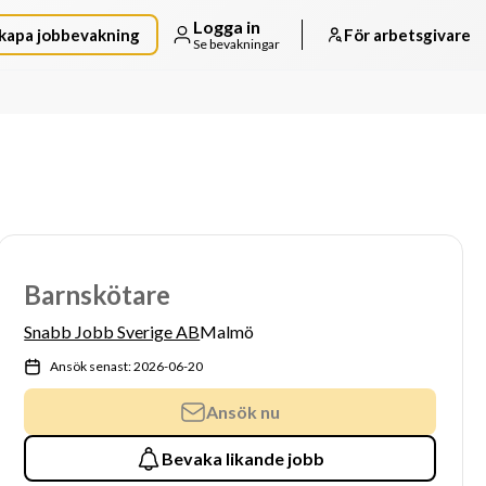
Logga in
kapa jobbevakning
För arbetsgivare
Se bevakningar
Barnskötare
Snabb Jobb Sverige AB
Malmö
Ansök senast: 2026-06-20
Ansök nu
Bevaka likande jobb