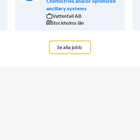
Chemistries and/or optimized
ancillary systems
Vattenfall AB
Stockholms län
Se alla jobb