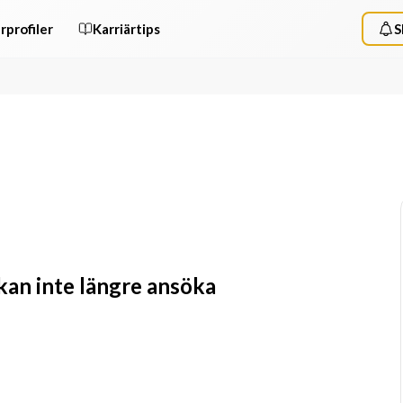
rprofiler
Karriärtips
S
 kan inte längre ansöka