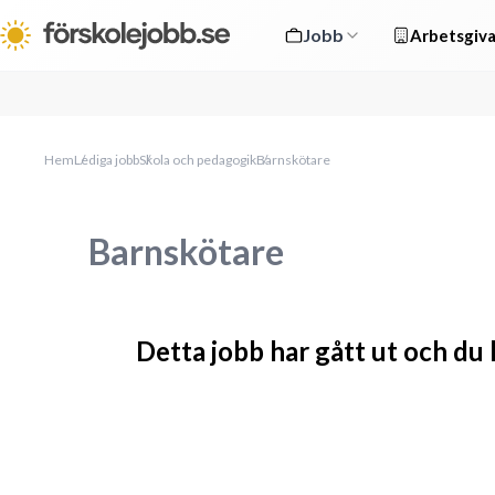
Jobb
Arbetsgiva
Hem
Lediga jobb
Skola och pedagogik
Barnskötare
Barnskötare
Detta jobb har gått ut och du