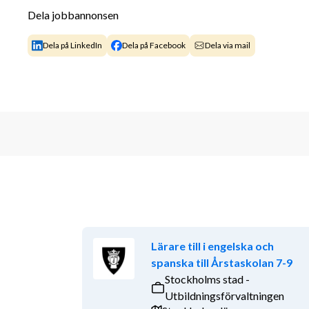
Välkommen med din ansökan!
Dela jobbannonsen
Dela på LinkedIn
Dela på Facebook
Dela via mail
Lärare till i engelska och
spanska till Årstaskolan 7-9
Stockholms stad -
Utbildningsförvaltningen