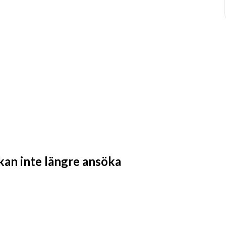
 kan inte längre ansöka
tum, så vänta inte med att skicka in din 