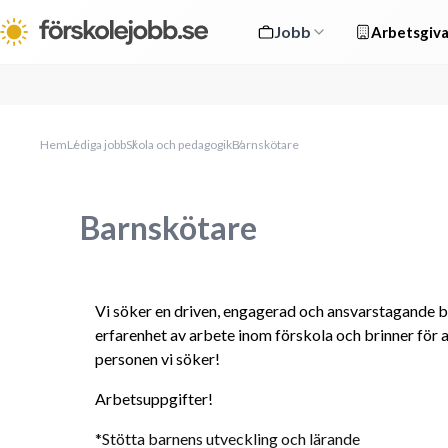
Jobb
Arbetsgiva
Hem
Lediga jobb
Skola och pedagogik
Barnskötare
Barnskötare
Vi söker en driven, engagerad och ansvarstagande ba
erfarenhet av arbete inom förskola och brinner för 
personen vi söker!
Arbetsuppgifter!
*Stötta barnens utveckling och lärande