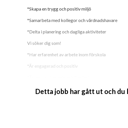
*Skapa en trygg och positiv miljö
*Samarbeta med kollegor och vårdnadshavare
*Delta i planering och dagliga aktiviteter
Vi söker dig som!
*Har erfarenhet av arbete inom förskola
*Är engagerad och positiv
*Är ansvarstagande och flexibel
*Har god samarbetsförmåga
Detta jobb har gått ut och du
*Tycker om att arbeta med barn
Tjänsten kan tillsättas tidigare än sista ansökningsda
ansökan.