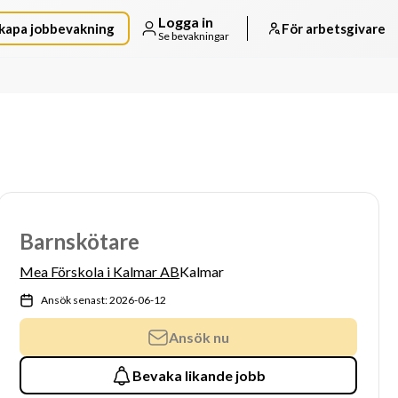
Logga in
kapa jobbevakning
För arbetsgivare
Se bevakningar
Barnskötare
Mea Förskola i Kalmar AB
Kalmar
Ansök senast: 2026-06-12
Ansök nu
Bevaka likande jobb