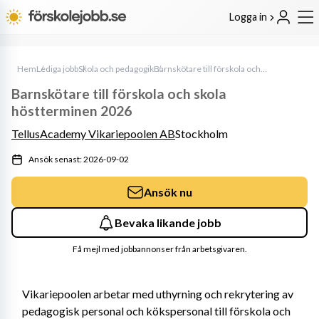
Logga in
Hem
Lediga jobb
Skola och pedagogik
Barnskötare till förskola och skola höstterminen 2026
Barnskötare till förskola och skola
höstterminen 2026
TellusAcademy Vikariepoolen AB
Stockholm
Ansök senast: 2026-09-02
Ansök nu
Bevaka likande jobb
Få mejl med jobbannonser från arbetsgivaren.
Vikariepoolen arbetar med uthyrning och rekrytering av 
pedagogisk personal och kökspersonal till förskola och 