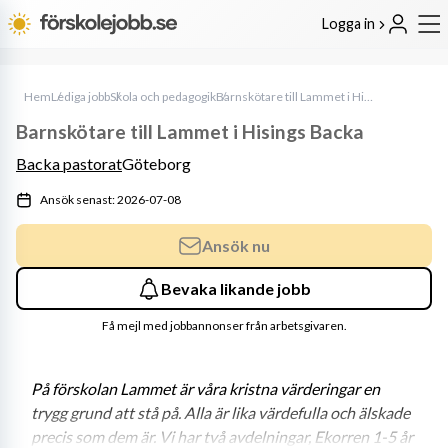
Logga in
Hem
Lediga jobb
Skola och pedagogik
Barnskötare till Lammet i Hisings Backa
Barnskötare till Lammet i Hisings Backa
Backa pastorat
Göteborg
Ansök senast: 2026-07-08
Ansök nu
Bevaka likande jobb
Få mejl med jobbannonser från arbetsgivaren.
På förskolan Lammet är våra kristna värderingar en 
trygg grund att stå på. Alla är lika värdefulla och älskade 
precis som dem är. Vi har två avdelningar, Ekorren 1-5 år 