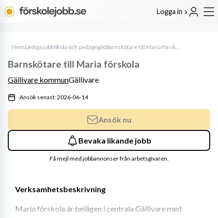
Logga in
Hem
Lediga jobb
Skola och pedagogik
Barnskötare till Maria förskola
Barnskötare till Maria förskola
Gällivare kommun
Gällivare
Ansök senast: 2026-06-14
Ansök nu
Bevaka likande jobb
Få mejl med jobbannonser från arbetsgivaren.
Verksamhetsbeskrivning
Maria förskola är belägen i centrala Gällivare med 