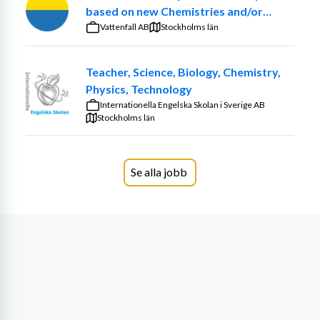
utvärdera verksamheten och utbildningen.
based on new Chemistries and/or
optimized ancillary systems
Vattenfall AB
Stockholms län
Du som barnskötare ingår i ett arbetslag och deltar i 
planering, genomförande och utvärdering av 
Teacher, Science, Biology, Chemistry,
undervisningen som barnens erbjuds. I samarbete med 
Physics, Technology
arbetslaget ska barnen ska ges nya utmaningar och få 
Internationella Engelska Skolan i Sverige AB
stöd och stimulans i sin sociala utveckling.
Stockholms län
Kvalifikationer
Utbildad barnskötare eller annan erfarenhet som 
Se alla jobb
arbetsgivaren bedömer likvärdig.
Det är viktigt:
att du är förtrogen med vårt styrdokument, 
Läroplan för förskolan (Lpfö18),
att du är en trygg och tydlig ledare, har lätt för att 
ta egna initiativ, är positiv och har tilltro till 
barnens olika kompetenser,