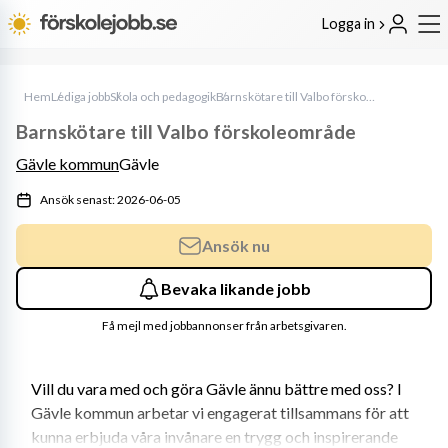
Logga in
Hem
Lediga jobb
Skola och pedagogik
Barnskötare till Valbo förskoleområde
Barnskötare till Valbo förskoleområde
Gävle kommun
Gävle
Ansök senast: 2026-06-05
Ansök nu
Bevaka likande jobb
Få mejl med jobbannonser från arbetsgivaren.
Vill du vara med och göra Gävle ännu bättre med oss? I 
Gävle kommun arbetar vi engagerat tillsammans för att 
kunna erbjuda våra invånare en trygg och inspirerande 