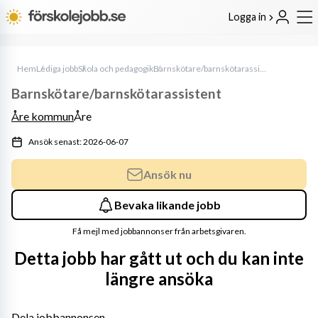
Logga in
Hem
Lediga jobb
Skola och pedagogik
Barnskötare/barnskötarassistent
Barnskötare/barnskötarassistent
Åre kommun
Åre
Ansök senast: 2026-06-07
Ansök nu
Bevaka likande jobb
Få mejl med jobbannonser från arbetsgivaren.
Detta jobb har gått ut och du kan inte
längre ansöka
Dela jobbannonsen