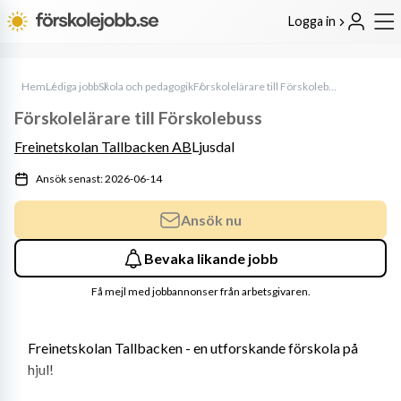
Logga in
Hem
Lediga jobb
Skola och pedagogik
Förskolelärare till Förskolebuss
Förskolelärare till Förskolebuss
Freinetskolan Tallbacken AB
Ljusdal
Ansök senast: 2026-06-14
Ansök nu
Bevaka likande jobb
Få mejl med jobbannonser från arbetsgivaren.
Freinetskolan Tallbacken - en utforskande förskola på 
hjul!