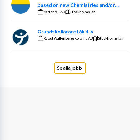
vår ambition att i praktiken lära eleverna rättigheter och 
based on new Chemistries and/or
skyldigheter i ett demokratiskt samhälle. ✅
optimized ancillary systems
Vattenfall AB
Stockholms län
- Ensam är inte stark, i ett sammansvetsat arbetslag 
Grundskollärare i åk 4-6
jobbar vi för elevernas och lärarnas bästa ✅
Raoul Wallenbergskolorna AB
Stockholms län
Låter det intressant? Hör av dig till oss med 
frågor/funderingar eller ansök direkt genom att skicka 
ett mail till hampus@tallbacken.se. Vi vill gärna att du 
skickar med ett CV och ett personligt brev där du 
Se alla jobb
berättar lite om dig själv och förklarar varför du är 
intresserad av jobbet. Sista ansökningsdag är 14 juni.