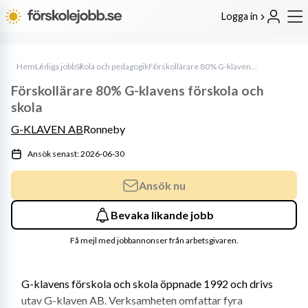
Logga in
Hem
Lediga jobb
Skola och pedagogik
Förskollärare 80% G-klavens förskola och skola
Förskollärare 80% G-klavens förskola och
skola
G-KLAVEN AB
Ronneby
Ansök senast: 2026-06-30
Ansök nu
Bevaka likande jobb
Få mejl med jobbannonser från arbetsgivaren.
G-klavens förskola och skola öppnade 1992 och drivs 
utav G-klaven AB. Verksamheten omfattar fyra 