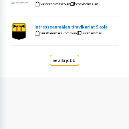
barns individuella möjligheter och har en drivkraft att 
Västerholmsskolan
Stockholms län
utveckla verksamheten på förskolan utifrån varje barns 
förutsättningar kopplat till läroplanens mål. Du ska 
kunna kommunicera och dokumentera verksamhetens 
Intresseanmälan timvikariat Skola
uppdrag och mål. Du ska vara bra på att samarbeta, vara 
Surahammars kommun
Surahammar
flexibel och professionell i din yrkesroll. Gärna bidra 
med idéer och energi till förskolans fortsatta utveckling.
Vi erbjuder:
Se alla jobb
En välkomnande och inkluderande arbetsmiljö där du 
kommer att arbeta tillsammans med ett engagerat 
arbetslag som värdesätter samarbete, nyfikenhet och 
arbetsglädje. En förskola där du får vara med och 
påverka och göra skillnad - varje dag!
Vi lägger stor vikt vid personlig lämplighet. Vikariatet, 
på 80%, sträcker sig över ett år men kan komma att 
förlängas. Tillträde 2026 08 10 t o m 2027 07 16.