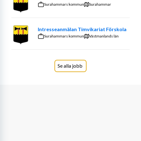
Vi söker nu en legitimerad förskollärare till vår fina 
Surahammars kommun
Surahammar
förskola, då en av våra anställda fått möjligheten att gå 
vidare i sin karriär som lärare på skolan, men även annan 
pedagogisk utbildning kan vara meriterande. Tjänsten är 
Intresseanmälan Timvikariat Förskola
en tillsvidareanställning på 100% och du kommer att 
Surahammars kommun
Västmanlands län
arbeta på vår småbarnsavdelning, Giraffen med kollegor 
som har ett starkt driv, djup pedagogisk kompetens och 
ett stort hjärta för barnens bästa. Du är väl förtrogen 
med förskolans läroplan och arbetar för att främja alla 
Se alla jobb
barns utveckling och lärande. Tillsammans med 
arbetslaget ansvarar du för att planera, leda, organisera 
och utvärdera undervisningen för att driva utbildning 
framåt utifrån barnens intressen och nyfikenhet. Du har 
förmågan att bygga och skapa förtroendefulla 
relationer, engagemang och trygghet bland barn, 
vårdnadshavare och kollegor.
Du som söker får gärna ha Montessoriutbildning 1-6 år 
och erfarenhet av montessoripedagogik. Ytterligare en 