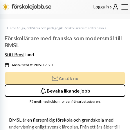
Logga in
Hem
Lediga jobb
Skola och pedagogik
Förskollärare med franska som modersmål till BMSL
Förskollärare med franska som modersmål till
BMSL
Stift Bmsl
Lund
Ansök senast: 2026-06-20
Ansök nu
Bevaka likande jobb
Få mejl med jobbannonser från arbetsgivaren.
BMSL är en flerspråkig förskola och grundskola med 
undervisning enligt svensk läroplan. Från ett års ålder till 