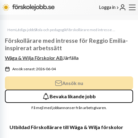
Logga in
Hem
Lediga jobb
Skola och pedagogik
Förskollärare med intresse för Reggio Emilia-inspirerat arbetssätt
Förskollärare med intresse för Reggio Emilia-
inspirerat arbetssätt
Wåga & Wilja Förskolor AB
Järfälla
Ansök senast: 2026-06-04
Ansök nu
Bevaka likande jobb
Få mejl med jobbannonser från arbetsgivaren.
Utbildad Förskollärare till Wåga & Wilja förskolor