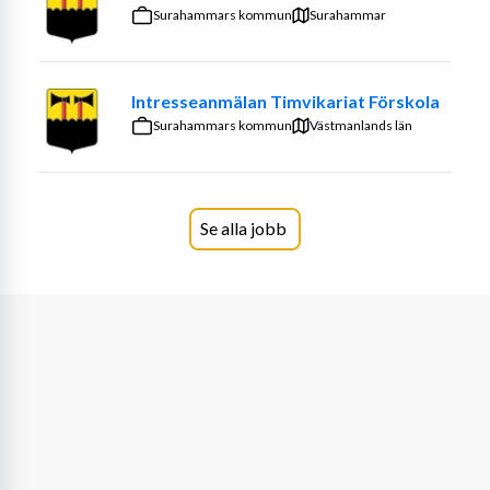
Emilia och hundraspråklighet
 , där struktur, rutiner, 
Surahammars kommun
Surahammar
anpassningar och stöd är en naturlig del av 
undervisningen.
Intresseanmälan Timvikariat Förskola
Vi söker dig som:
Surahammars kommun
Västmanlands län
Är 
legitimerad förskollärare
Har kunskap om 
eller stort intresse för att skapa 
trygga, 
strukturerade och inkluderande 
lärmiljöer
Har ett tydligt 
uppdragsfokus och 
Se alla jobb
barnperspektiv
Arbetar för en 
demokratisk 
förskola där alla barn får komma till tals
Är en 
tydlig och närvarande ledare i 
barngruppen
Har förmåga att 
anpassa 
undervisningen utifrån barns olika behov och 
förutsättningar
Är 
självreflekterande, 
lösningsfokuserad och 
utvecklingsinriktad
Trivs med att 
leda och 
inkludera kollegor samt bidra till hela 
förskolans utveckling