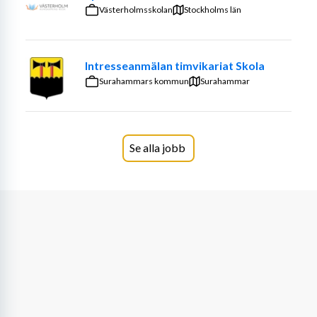
framåt. Du ingår i arbetslaget och arbetar utifrån 
Västerholmsskolan
Stockholms län
läroplanen och övriga styrdokument i barngruppen. Du 
är en aktiv del av systematiska kvalitetsarbetet och 
bidrar också till dokumentationen kring barnens lärande.
Intresseanmälan timvikariat Skola
Surahammars kommun
Surahammar
I och med att vi är en liten förskola krävs att du, liksom 
vi, är en del av det praktiska arbetet på förskolan vilket 
inkluderar disk, städning och vid intresse därav även 
matlagning.
Se alla jobb
Personliga egenskaper
Vi lägger stor vikt vid personlig lämplighet. För oss är 
det viktigt att du har ett genuint intresse av att arbeta 
med barn och att du i din roll som förskollärare ser det 
som en självklarhet att ha barnen i centrum. Vi önskar att 
du är nyfiken, lösningsorienterad, flexibel, kreativ och 
trygg i din roll som pedagog. Du har ett intresse för natur 
och friluftsliv och trivs med att tillbringa större delen av 
din arbetsdag utomhus.