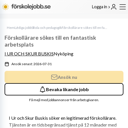
Logga in
Hem
Lediga jobb
Skola och pedagogik
Förskollärare sökes till en fantastisk arbetsplats
Förskollärare sökes till en fantastisk
arbetsplats
I UR OCH SKUR BUSKIS
Nyköping
Ansök senast: 2026-07-31
Ansök nu
Bevaka likande jobb
Få mejl med jobbannonser från arbetsgivaren.
I Ur och Skur Buskis söker en legitimerad förskollärare. 
Tjänsten är en tidsbegränsad tjänst på 12 månader med 