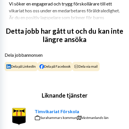
Vi söker en engagerad och trygg förskollärare till ett 
vikariat hos oss under en medarbetares föräldraledighet. 
Är du en positiv lagspelare som brinner för barns 
utveckling och lärande? Då kan du vara den vi söker!
Detta jobb har gått ut och du kan inte
Om tjänsten
längre ansöka
Som förskollärare hos oss arbetar du tillsammans med 
arbetslaget för att skapa en trygg, stimulerande och 
Dela jobbannonsen
lärorik miljö för barnen. Du ansvarar för att planera, 
Dela på LinkedIn
Dela på Facebook
Dela via mail
genomföra och följa upp undervisningen enligt 
läroplanen samt bidra till ett gott samarbete med 
vårdnadshavare och kollegor.
Vi söker dig som:
Liknande tjänster
Är legitimerad förskollärare
Timvikariat Förskola
Har ett varmt och professionellt förhållningssätt
Surahammars kommun
Västmanlands län
Är ansvarstagande, flexibel och lösningsorienterad