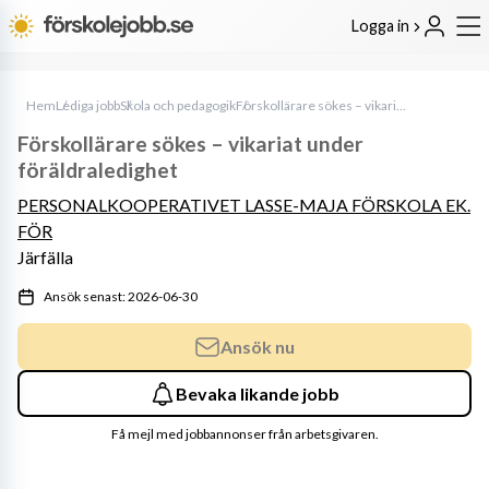
Logga in
Hem
Lediga jobb
Skola och pedagogik
Förskollärare sökes – vikariat under föräldraledighet
Förskollärare sökes – vikariat under
föräldraledighet
PERSONALKOOPERATIVET LASSE-MAJA FÖRSKOLA EK.
FÖR
Järfälla
Ansök senast: 2026-06-30
Ansök nu
Bevaka likande jobb
Få mejl med jobbannonser från arbetsgivaren.