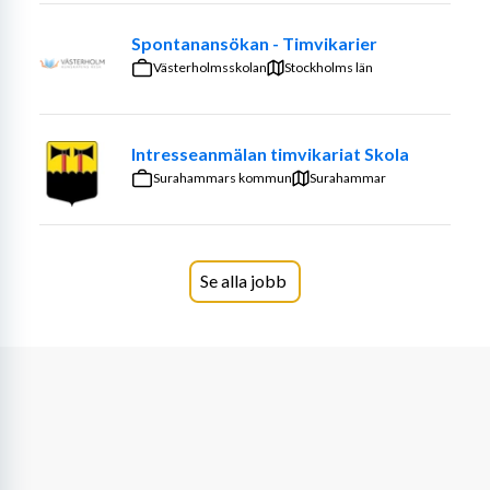
Har god samarbetsförmåga och ett genuint intresse för 
Spontanansökan - Timvikarier
barns utveckling
Västerholmsskolan
Stockholms län
Behärskar svenska väl i tal och skrift
Intresseanmälan timvikariat Skola
Vi erbjuder:
Surahammars kommun
Surahammar
Ett utvecklande och meningsfullt arbete
Ett engagerat och stöttande arbetslag
Se alla jobb
Möjlighet att bidra med idéer och kreativitet i 
verksamheten
Om anställningen
Placering: Barkarby
Anställningsform: Vikariat under föräldraledighet. Start 
enligt överenskommelse och slut troligtvis april/maj 