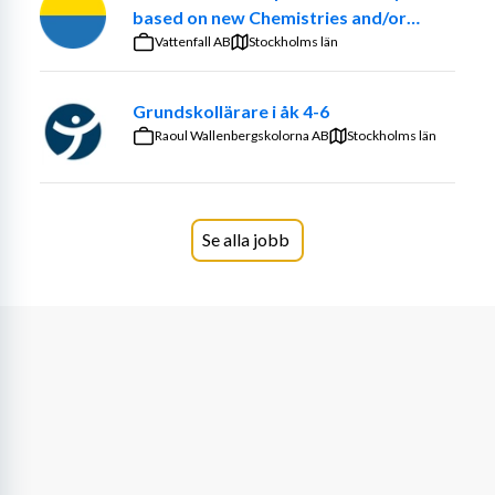
stolta över vårt barnhälsoarbete där barnens trygghet, 
based on new Chemistries and/or
utveckling och välmående står i fokus.
optimized ancillary systems
Vattenfall AB
Stockholms län
Hos oss är relationer, samarbete och delaktighet 
Grundskollärare i åk 4-6
grunden i verksamheten. Vi söker dig som är en 
Raoul Wallenbergskolorna AB
glädjespridare och som värdesätter goda och 
Stockholms län
förtroendefulla relationer med barn, vårdnadshavare och 
kollegor. Du ser barnens nyfikenhet och kompetens som 
en tillgång, uppskattar att arbeta tillsammans med andra 
Se alla jobb
och bidrar till ett positivt och prestigelöst arbetsklimat 
där vi hjälps åt och utvecklas tillsammans.
Arbetsuppgifter
Som förskollärare hos oss:
• är du en närvarande pedagog som använder leken som 
drivkraft för lärande och utveckling
• skapar du en trygg, inspirerande och inkluderande 