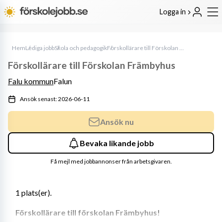
Logga in
Hem
Lediga jobb
Skola och pedagogik
Förskollärare till Förskolan Främbyhus
Förskollärare till Förskolan Främbyhus
Falu kommun
Falun
Ansök senast: 2026-06-11
Ansök nu
Bevaka likande jobb
Få mejl med jobbannonser från arbetsgivaren.
1 plats(er). 
Förskollärare till förskolan Främbyhus!