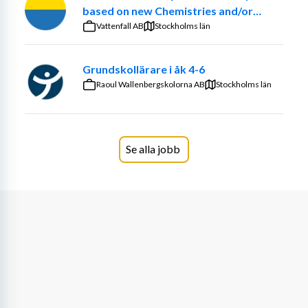
sammanhang. Tillsammans lägger vi grunden för en 
based on new Chemistries and/or
livslång lust att lära. Undervisningen utgår både från 
optimized ancillary systems
Vattenfall AB
Stockholms län
planerade aktiviteter och från de spontana lärsituationer 
som uppstår i vardagen, eftersom vi ser barns utveckling 
Grundskollärare i åk 4-6
och lärande som något som sker hela tiden.
Raoul Wallenbergskolorna AB
Stockholms län
Hos oss får barnen möjlighet att utveckla en positiv bild 
av sig själva som lärande, kreativa och kompetenta 
individer.
Se alla jobb
Dina arbetsuppgifter
Som förskollärare hos oss ansvarar du för utbildningen 
och undervisningen i förskolan. Tillsammans med 
arbetslaget planerar, genomför, följer upp och 
dokumenterar du det pedagogiska arbetet utifrån 
förskolans styrdokument, vetenskaplig grund och 
beprövad erfarenhet.
Du ansvarar för att leda de målstyrda processerna i 