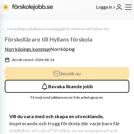
Logga in
Hem
Lediga jobb
Skola och pedagogik
Förskollärare till Hyllans förskola
Förskollärare till Hyllans förskola
Norrköpings kommun
Norrköping
Ansök senast: 2026-06-14
Ansök nu
Bevaka likande jobb
Få mejl med jobbannonser från arbetsgivaren.
Vill du vara med och skapa en utvecklande, 
inspirerande och trygg förskola där varje barn får 
möjlighet att växa? Vi söker nu en engagerad och 