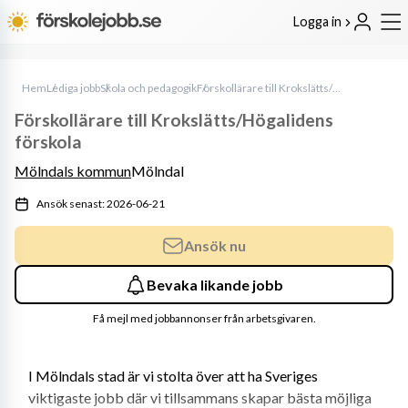
Logga in
Hem
Lediga jobb
Skola och pedagogik
Förskollärare till Krokslätts/Högalidens förskola
Förskollärare till Krokslätts/Högalidens
förskola
Mölndals kommun
Mölndal
Ansök senast: 2026-06-21
Ansök nu
Bevaka likande jobb
Få mejl med jobbannonser från arbetsgivaren.
I Mölndals stad är vi stolta över att ha Sveriges 
viktigaste jobb där vi tillsammans skapar bästa möjliga 