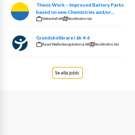
baserade på barnens egna kunskaper och erfarenheter 
Thesis Work – Improved Battery Parks
läggs grunden till inflytande, delaktighet och 
based on new Chemistries and/or
ansvarstagande. Med språk stimulerande miljöer, 
optimized ancillary systems
Vattenfall AB
Stockholms län
litteratur, samspel och samtal uppmuntrar vi interaktion. 
Språk är grunden för en känslomässig, intellektuell och 
Grundskollärare i åk 4-6
social utveckling. 
Raoul Wallenbergskolorna AB
Stockholms län
Förskolorna i Krokslätts området har ett gemensamt 
fokus på att utveckla det relationella förhållningssättet. 
Vi stävar efter en utbildning som består i att skapa 
värme, förtroende, tillit och ömsesidig respekt. Det gör 
Se alla jobb
vi genom att arbeta med att stärka barns självkänsla 
samt utveckla pedagogens synsätt, förståelse och 
ledarskap. Vi arbetar också med "teambildning" i 
arbetslagen. 
Ett relationellt förhållningssätt bygger på att skapa 
förtroendefulla, omsorgsfulla och kreativa relationer för 
att skapa en grund för barns lärande och utveckling. Det 
handlar om att kunna se det enskilda barnets egna 