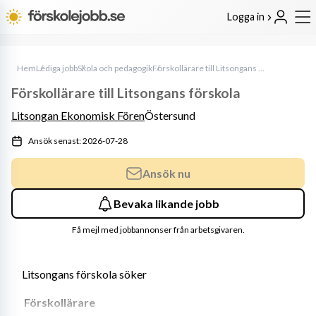
Logga in
Hem
Lediga jobb
Skola och pedagogik
Förskollärare till Litsongans förskola
Förskollärare till Litsongans förskola
Litsongan Ekonomisk Fören
Östersund
Ansök senast: 2026-07-28
Ansök nu
Bevaka likande jobb
Få mejl med jobbannonser från arbetsgivaren.
Litsongans förskola söker
 Förskollärare 