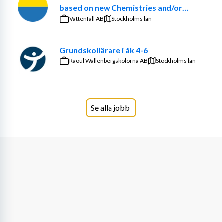
mellan avdelningarna. Vi arbetar utifrån tanken att alla 
based on new Chemistries and/or
barn är allas barn och vi strävar efter ett arbetsklimat 
optimized ancillary systems
Vattenfall AB
Stockholms län
präglat av gemenskap, flexibilitet och omtanke. Vi hjälps 
åt mellan avdelningar och över yrkesgrupper för att 
Grundskollärare i åk 4-6
skapa de bästa förutsättningarna för både barn och 
Raoul Wallenbergskolorna AB
kollegor.
Stockholms län
Förskolan bedrivs i en charmig äldre skolbyggnad med 
stora, härliga rum och generösa ytor för lek och lärande. 
Förskolan ligger i en naturskön miljö där utevistelse är 
Se alla jobb
ett självklart inslag varje dag.
Arbetet utgår ifrån en helhetssyn på barn och barns 
behov där omsorg, utveckling och lärande bildar en 
helhet. Vi söker nu en förskollärare som har ett 
medforskande arbetssätt och som vill vara med att 
skapa upptäckande, stöttande och utvecklande 
undervisning för barnen på vår förskola. Vi söker en 
kollega som tillsammans med övriga pedagoger vill 
utforma en verksamhet där barn tillåts upptäcka och 