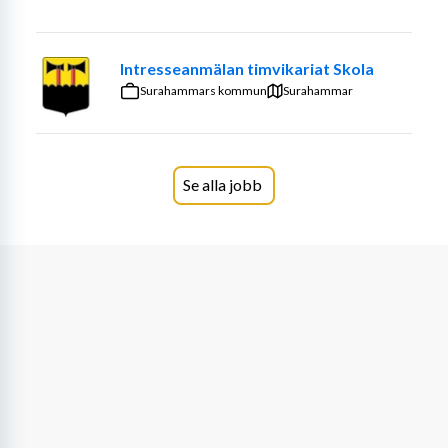
ARBETSUPPGIFTER
Vill du vara med och skapa en trygg, utvecklande och 
Intresseanmälan timvikariat Skola
inspirerande lärmiljö för våra yngsta? Vi söker nu 
Surahammars kommun
Surahammar
engagerade förskollärare till Lyckeby förskolor!
Som förskollärare ansvarar du för att planera, 
genomföra och utveckla undervisningen i enlighet med 
Se alla jobb
förskolans läroplan. Du leder det pedagogiska arbetet 
och skapar en verksamhet där barnen ges möjlighet att 
växa, utforska och lära utifrån sina egna förutsättningar. 
I rollen arbetar du tematiskt och projektinriktat med 
barnens intressen som utgångspunkt, samtidigt som du 
utvecklar tillgängliga och inkluderande lärmiljöer. Du ser 
barnen som kompetenta individer och tar tillvara deras 
nyfikenhet, delaktighet och vilja att lära, samt bidrar 
aktivt till verksamhetens pedagogiska utveckling.
Vi söker totalt 6 förskollärare