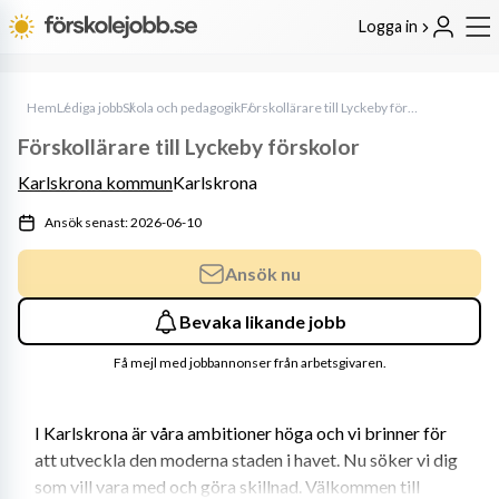
Logga in
Hem
Lediga jobb
Skola och pedagogik
Förskollärare till Lyckeby förskolor
Förskollärare till Lyckeby förskolor
Karlskrona kommun
Karlskrona
Ansök senast: 2026-06-10
Ansök nu
Bevaka likande jobb
Få mejl med jobbannonser från arbetsgivaren.
I Karlskrona är våra ambitioner höga och vi brinner för 
att utveckla den moderna staden i havet. Nu söker vi dig 
som vill vara med och göra skillnad. Välkommen till 