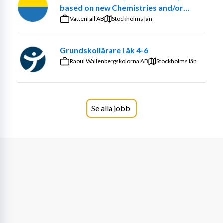
based on new Chemistries and/or
1 plats(er). 
optimized ancillary systems
Vattenfall AB
Stockholms län
ARBETSUPPGIFTER
Grundskollärare i åk 4-6
Som förskollärare spelar du en avgörande roll i barns 
Raoul Wallenbergskolorna AB
Stockholms län
utveckling och välbefinnande. Du kommer att ha en 
mångfacetterad roll och arbeta nära barnskötare och 
övrig personal på förskolan för att skapa en trygg, 
stimulerande och tillgänglig utbildning för barnen. Dina 
Se alla jobb
huvudsakliga arbetsuppgifter inkluderar:
	• att målstyrda processer sker och tillsammans med 
barnskötare bedriva undervisning, där barns delaktighet 
och inflytande är centrala
	• att undervisningen i förskolan sker i enlighet med 
målen i läroplanen
	• planering, genomförande och utveckling av 
undervisning tillsammans i arbetslaget och för hela 