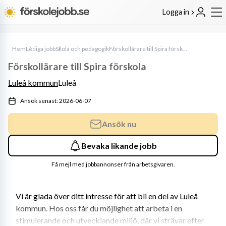
Logga in
Hem
Lediga jobb
Skola och pedagogik
Förskollärare till Spira förskola
Förskollärare till Spira förskola
Luleå kommun
Luleå
Ansök senast: 2026-06-07
Ansök nu
Bevaka likande jobb
Få mejl med jobbannonser från arbetsgivaren.
Vi är glada över ditt intresse för att bli en del av Luleå 
kommun. Hos oss får du möjlighet att arbeta i en 
stimulerande och utvecklande miljö, där vi strävar efter 