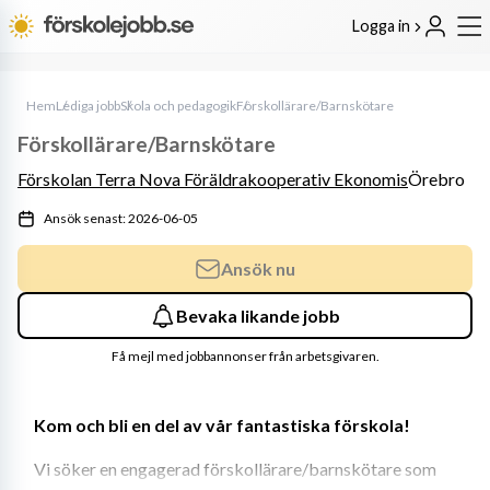
Logga in
Hem
Lediga jobb
Skola och pedagogik
Förskollärare/Barnskötare
Förskollärare/Barnskötare
Förskolan Terra Nova Föräldrakooperativ Ekonomis
Örebro
Ansök senast: 2026-06-05
Ansök nu
Bevaka likande jobb
Få mejl med jobbannonser från arbetsgivaren.
Kom och bli en del av vår fantastiska förskola!
Vi söker en engagerad förskollärare/barnskötare som 