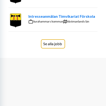
pedagogiska arbetet där det finns stora möjligheter till 
egna initiativ och att påverka arbetets utformning. Hos 
Intresseanmälan Timvikariat Förskola
oss arbetar du i en jämställd personalgrupp och får 
Surahammars kommun
också lära känna engagerade föräldrar som aktivt sökt 
Västmanlands län
sig till vår förskola för att de tror på förskolans 
arbetsform och värderingar.
Vi på Terra Nova erbjuder en nära och familjär förskola 
Se alla jobb
där det finns mycket plats för glädje och kreativitet. Är 
du vår nya pedagog? Vi hoppas det!
Kompetens och erfarenhet
Kvalifikationer:
· Förskollärarutbildning eller annan relevant utbildning 
inom pedagogik.
Det är meriterande om du har: