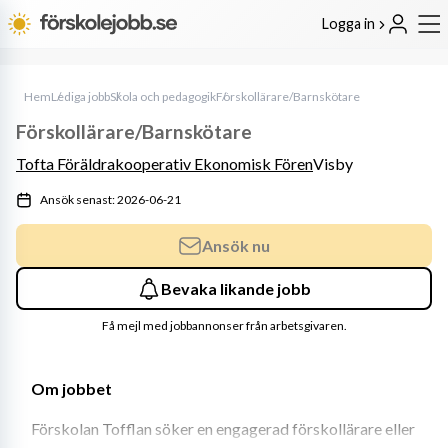
Logga in
Hem
Lediga jobb
Skola och pedagogik
Förskollärare/Barnskötare
Förskollärare/Barnskötare
Tofta Föräldrakooperativ Ekonomisk Fören
Visby
Ansök senast: 2026-06-21
Ansök nu
Bevaka likande jobb
Få mejl med jobbannonser från arbetsgivaren.
Om jobbet
Förskolan Tofflan söker en engagerad förskollärare eller 