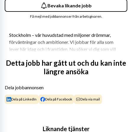
Bevaka likande jobb
Få mejl med jobbannonser från arbetsgivaren.
Stockholm – vår huvudstad med miljoner drömmar, 
förväntningar och ambitioner. Vi jobbar för alla som 
lever här idag och i framtiden. Nu söker vi dig som vill 
tänka stort, nytt och annorlunda med oss – för 
Detta jobb har gått ut och du kan inte
stockholmarna.
längre ansöka
Stockholm – vår huvudstad med miljoner drömmar, 
förväntningar och ambitioner. Vi jobbar för alla som 
Dela jobbannonsen
lever här idag och i framtiden. Nu söker vi dig som vill 
tänka stort, nytt och annorlunda med oss – för 
Dela på LinkedIn
Dela på Facebook
Dela via mail
stockholmarna.
Snösätraskolan 
Snösätraskolan är vår fina F-6-skola i trivsamma 
Liknande tjänster