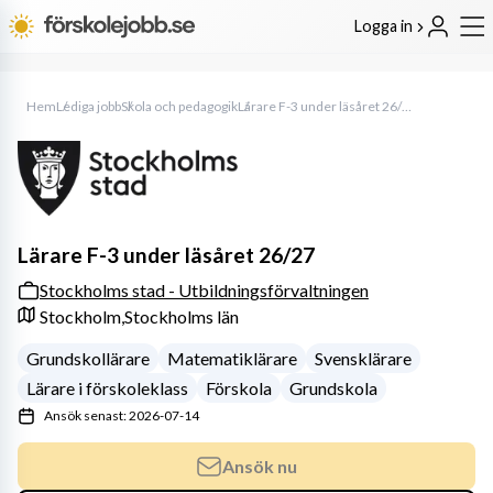
Logga in
Hem
Lediga jobb
Skola och pedagogik
Lärare F-3 under läsåret 26/27
Lärare F-3 under läsåret 26/27
Stockholms stad - Utbildningsförvaltningen
Stockholm,
Stockholms län
Grundskollärare
Matematiklärare
Svensklärare
Lärare i förskoleklass
Förskola
Grundskola
Ansök senast: 2026-07-14
Ansök nu