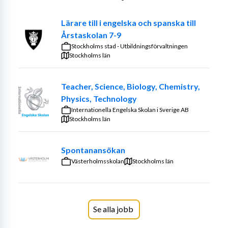
naturnära omgivningar på Snösätrahöjden i Rågsved.
Lärare till i engelska och spanska till
Skolan har ca 240 elever och en verksamhet som 
Årstaskolan 7-9
innefattar LSU-grupp, fritids och till hösten en nystartad 
Stockholms stad - Utbildningsförvaltningen
fritidsklubb.
Stockholms län
Vi som arbetar här är engagerade och vill göra skillnad 
för våra elever. Vi strävar efter att vara det naturliga 
Teacher, Science, Biology, Chemistry,
valet för alla barn i närområdet och att ge varje elev de 
Physics, Technology
bästa möjliga förutsättningarna för lärande och 
Internationella Engelska Skolan i Sverige AB
utveckling. Varje dag räknas och är viktig för våra elever. 
Stockholms län
Vår skolas mål stöds av våra ledord: kunskap, trygghet 
och framtid. Vi ska tillsammans skapa en skolkultur där 
Spontanansökan
våra elever känner sig trygga och får öva i att sätta höga 
Västerholmsskolan
Stockholms län
mål, samt får kunskap och stöd på vägen mot sin framtid. 
Vår ledstjärna är att det ska vara lätt att göra rätt.
Nyfikenhet, kreativitet och ödmjukhet tillsammans med 
Se alla jobb
förutsägbarhet, struktur och ledarskicklighet är 
byggstenar i vårt arbete framåt. Vi arbetar för att 