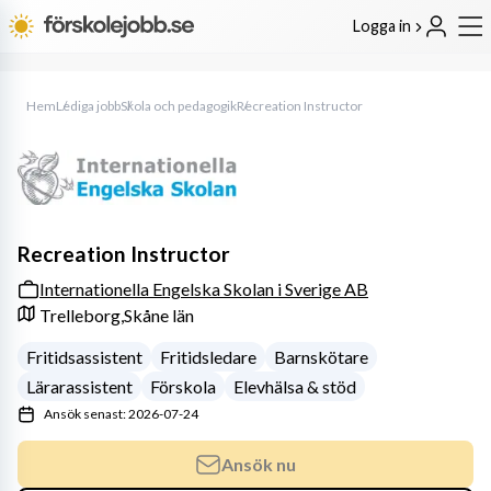
Logga in
Hem
Lediga jobb
Skola och pedagogik
Recreation Instructor
Recreation Instructor
Internationella Engelska Skolan i Sverige AB
Trelleborg,
Skåne län
Fritidsassistent
Fritidsledare
Barnskötare
Lärarassistent
Förskola
Elevhälsa & stöd
Ansök senast: 2026-07-24
Ansök nu