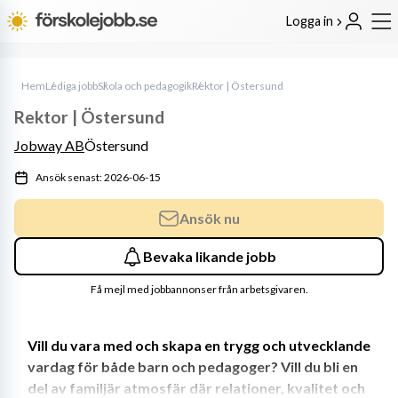
Logga in
Hem
Lediga jobb
Skola och pedagogik
Rektor | Östersund
Rektor | Östersund
Jobway AB
Östersund
Ansök senast: 2026-06-15
Ansök nu
Bevaka likande jobb
Få mejl med jobbannonser från arbetsgivaren.
Vill du vara med och skapa en trygg och utvecklande 
vardag för både barn och pedagoger? Vill du bli en 
del av familjär atmosfär där relationer, kvalitet och 