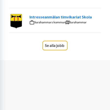
· Trivs att arbeta både självständigt och tillsammans 
med en annan kollega.
Intresseanmälan timvikariat Skola
· Har ett varmt bemötande och tycker om att vara 
Surahammars kommun
Surahammar
tillsammans med barn.
· Är flexibel, hjälpsam och bidrar till en god stämning på 
förskolan.
Se alla jobb
Skriv och berätta varför du skulle passa hos oss.
Välkommen med din ansökan!