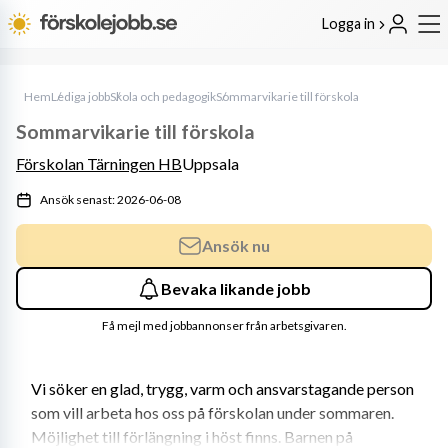
Logga in
Hem
Lediga jobb
Skola och pedagogik
Sommarvikarie till förskola
Sommarvikarie till förskola
Förskolan Tärningen HB
Uppsala
Ansök senast: 2026-06-08
Ansök nu
Bevaka likande jobb
Få mejl med jobbannonser från arbetsgivaren.
Vi söker en glad, trygg, varm och ansvarstagande person 
som vill arbeta hos oss på förskolan under sommaren. 
Möjlighet till förlängning i höst finns. Barnen på 