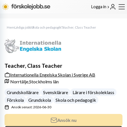
Logga in
Hem
Lediga jobb
Skola och pedagogik
Teacher, Class Teacher
Teacher, Class Teacher
Internationella Engelska Skolan i Sverige AB
Norrtälje,
Stockholms län
Grundskollärare
Svensklärare
Lärare i förskoleklass
Förskola
Grundskola
Skola och pedagogik
Ansök senast: 2026-06-30
Ansök nu