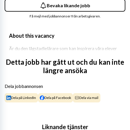
Bevaka likande jobb
Få mejl med jobbannonser från arbetsgivaren.
About this vacancy
Är du den lågstadielärare som kan inspirera våra elever 
på IES Norrtälje?
Detta jobb har gått ut och du kan inte
Gillar du att göra svenska både tydligt och 
längre ansöka
engagerande? Trivs du i en internationell skolmiljö där du 
får möjlighet att utvecklas som både lärare och ledare? 
Dela jobbannonsen
Då kan detta vara rollen för dig!
Dela på LinkedIn
Dela på Facebook
Dela via mail
Vi söker en legitimerad förskoleklass- och 
lågstadielärare för årskurs F–3, med planerad start i 
augusti 2026.
Internationella Engelska Skolan i Norrtälje öppnade 
Liknande tjänster