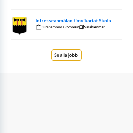
centrala Vaxholm och på Resarö.
Till Vaxholm är det smidigt pendlingsavstånd från 
Intresseanmälan timvikariat Skola
Stockholm och Nordostkommuner.
Surahammars kommun
Surahammar
Vi söker dig som:
är utbildad barnskötare
har erfarenhet av arbete i förskolan
Se alla jobb
har erfarenhet av dokumentation och samverkan 
med vårdnadshavare
har ett stort intresse för språk, lek och rörelse
Stor vikt läggs vid personlig lämplighet
För denna tjänst krävs ett utdrag ur Polisens 
belastningsregister. Läs mer: Skola eller förskola, e-
tjänst | Polismyndigheten (polisen.se)
Vaxholms stad arbetar med kompetensbaserad 
rekrytering som syftar till att se till varje persons 