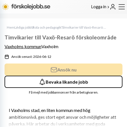
Logga in
Hem
Lediga jobb
Skola och pedagogik
Timvikarier till Vaxö-Resarö förskoleområde
Timvikarier till Vaxö-Resarö förskoleområde
Vaxholms kommun
Vaxholm
Ansök senast: 2026-06-12
Ansök nu
Bevaka likande jobb
Få mejl med jobbannonser från arbetsgivaren.
I Vaxholms stad, en liten kommun med hög 
ambitionsnivå, ges stort eget ansvar och möjligheter att 
påverka. Här arbetar du i verksamheter med goda 