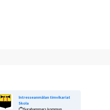
Intresseanmälan timvikariat
Skola
Surahammars kommun