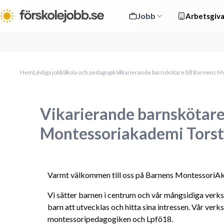
Jobb
Arbetsgiva
Hem
Lediga jobb
Skola och pedagogik
Vikarierande barnskötare till Barnens
Vikarierande barnskötare 
Montessoriakademi Tors
Varmt välkommen till oss på Barnens MontessoriA
Vi sätter barnen i centrum och vår mångsidiga verks
barn att utvecklas och hitta sina intressen. Vår verk
montessoripedagogiken och Lpfö18.