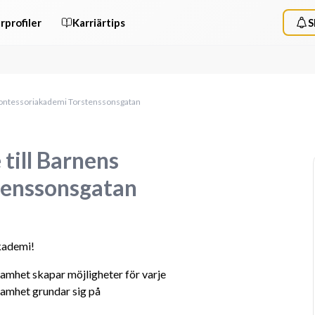
rprofiler
Karriärtips
S
 Montessoriakademi Torstenssonsgatan
till Barnens
tenssonsgatan
kademi!
amhet skapar möjligheter för varje 
samhet grundar sig på 