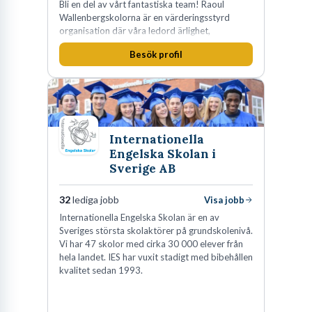
Bli en del av vårt fantastiska team! Raoul
Wallenbergskolorna är en värderingsstyrd
organisation där våra ledord ärlighet,
medkänsla, mod och handlingskraft
Besök profil
genomsyrar allt vi gör. Vi är tydliga med vad vi
förväntar oss av våra medarbetare och skapar
samtidigt möjligheter att växa och utvecklas
internt.
Internationella
Engelska Skolan i
Sverige AB
32
lediga jobb
Visa jobb
Internationella Engelska Skolan är en av
Sveriges största skolaktörer på grundskolenivå.
Vi har 47 skolor med cirka 30 000 elever från
hela landet. IES har vuxit stadigt med bibehållen
kvalitet sedan 1993.