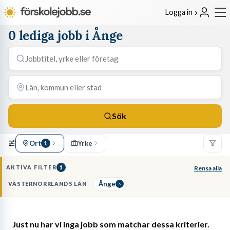
Logga in
0 lediga jobb i Ånge
Sök
Ort
Yrke
1
AKTIVA FILTER
1
Rensa alla
Ånge
VÄSTERNORRLANDS LÄN
Just nu har vi inga jobb som matchar dessa kriterier.