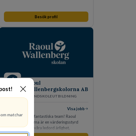
Besök profil
Raoul
-post!
Wallenbergskolorna AB
GRUNDSKOLEUTBILDNING
1
lediga jobb
Visa jobb
om matchar
Bli en del av vårt fantastiska team! Raoul
Wallenbergskolorna är en värderingsstyrd
organisation där våra ledord ärlighet,
medkänsla, mod och handlingskraft