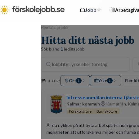
Jobb
Arbetsgiva
Hem
Lediga jobb
Hitta ditt nästa jobb
Sök bland
1
lediga jobb
Ort
Yrke
Fler fil
FILTER:
1
1
Intresseanmälan interna tjänst
Kalmar kommun
Kalmar län, Kalm
Förskollärare
Barnskötare
Är du nyfiken på att byta arbetsplats inom grund
möjligheten att utforska nya miljöer och främja d