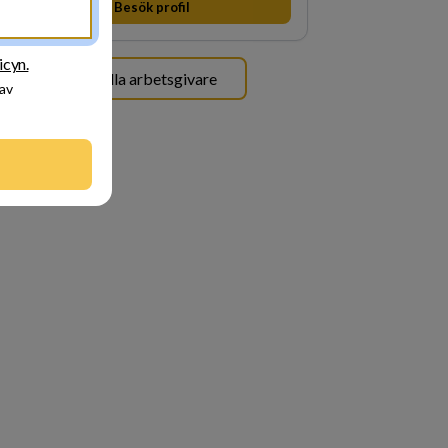
Besök profil
genomsyrar allt vi gör. Vi är tydliga med vad vi
förväntar oss av våra medarbetare och skapar
samtidigt möjligheter att växa och utvecklas
icyn.
internt.
Se alla arbetsgivare
 av