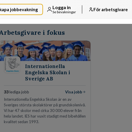
Logga in
kapa jobbevakning
För arbetsgivare
Se bevakningar
Arbetsgivare i fokus
Internationella
Engelska Skolan i
Sverige AB
33
lediga jobb
Visa jobb
Internationella Engelska Skolan är en av
Sveriges största skolaktörer på grundskolenivå.
Vi har 47 skolor med cirka 30 000 elever från
hela landet. IES har vuxit stadigt med bibehållen
kvalitet sedan 1993.