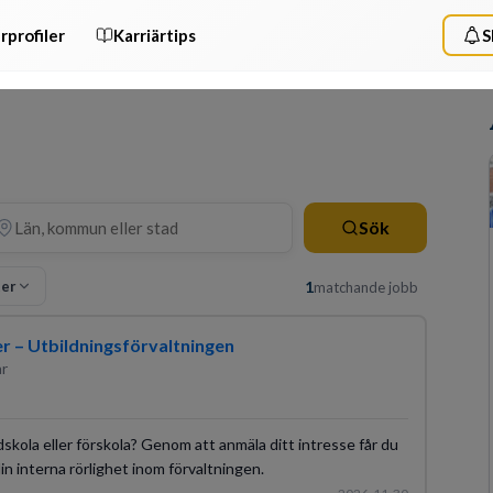
rprofiler
Karriärtips
S
Sök
ter
1
matchande jobb
er – Utbildningsförvaltningen
ar
skola eller förskola? Genom att anmäla ditt intresse får du
in interna rörlighet inom förvaltningen.