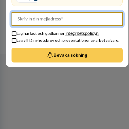
Bli en del av vårt fantastiska team! Raoul
Wallenbergskolorna är en värderingsstyrd
organisation där våra ledord ärlighet,
medkänsla, mod och handlingskraft
Besök profil
genomsyrar allt vi gör. Vi är tydliga med vad vi
förväntar oss av våra medarbetare och skapar
integritetspolicyn.
Jag har läst och godkänner
samtidigt möjligheter att växa och utvecklas
Jag vill få nyhetsbrev och presentationer av arbetsgivare.
internt.
Se alla arbetsgivare
Bevaka sökning