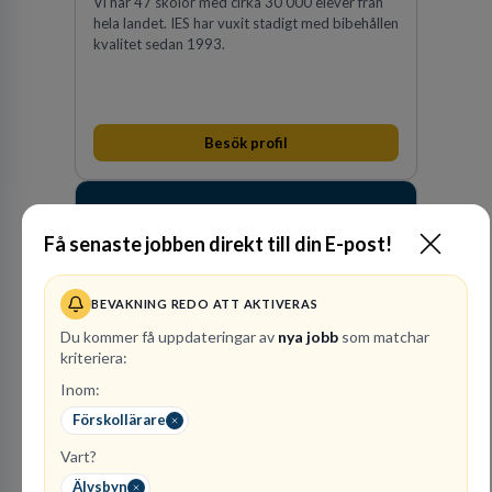
Vi har 47 skolor med cirka 30 000 elever från
hela landet. IES har vuxit stadigt med bibehållen
kvalitet sedan 1993.
Besök profil
Få senaste jobben direkt till din E-post!
BEVAKNING REDO ATT AKTIVERAS
Du kommer få uppdateringar av
nya jobb
som matchar
kriteriera:
Raoul
Inom:
Wallenbergskolorna AB
Förskollärare
GRUNDSKOLEUTBILDNING
Vart?
1
lediga jobb
Visa jobb
Älvsbyn