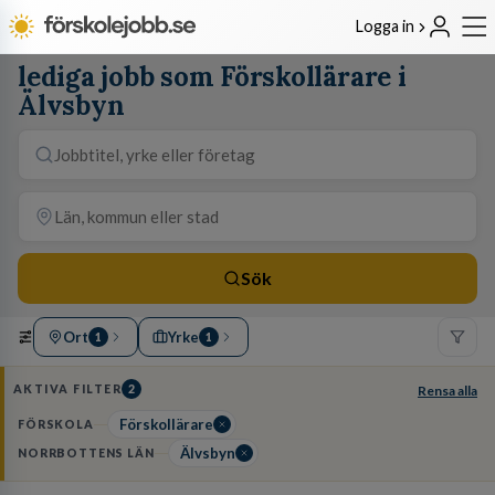
Logga in
lediga jobb som Förskollärare i
Älvsbyn
Sök
Ort
Yrke
1
1
AKTIVA FILTER
2
Rensa alla
Förskollärare
FÖRSKOLA
Älvsbyn
NORRBOTTENS LÄN