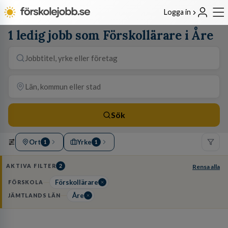
Logga in
1 ledig jobb som Förskollärare i Åre
Sök
Ort
Yrke
1
1
AKTIVA FILTER
2
Rensa alla
Förskollärare
FÖRSKOLA
Åre
JÄMTLANDS LÄN