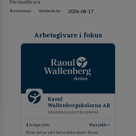
Förskollärare
2026-08-17
Åre kommun
Jämtlands län
Arbetsgivare i fokus
Raoul
Wallenbergskolorna AB
GRUNDSKOLEUTBILDNING
1
lediga jobb
Visa jobb
Bli en del av vårt fantastiska team! Raoul