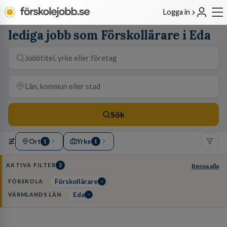
Logga in
lediga jobb som Förskollärare i Eda
Sök
Ort
Yrke
1
1
AKTIVA FILTER
2
Rensa alla
Förskollärare
FÖRSKOLA
Eda
VÄRMLANDS LÄN