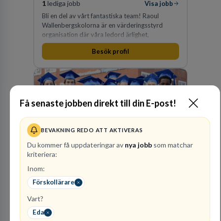
1
lediga jobb
Visa jobb
Bli en del av vårt fantastiska team! Raoul
Wallenbergskolorna är en värderingsstyrd
organisation där våra ledord ärlighet,
medkänsla, mod och handlingskraft
Besök profil
genomsyrar allt vi gör. Vi är tydliga med vad vi
förväntar oss av våra medarbetare och skapar
samtidigt möjligheter att växa och utvecklas
internt.
Få senaste jobben direkt till din E-post!
Internationella
Engelska Skolan i
BEVAKNING REDO ATT AKTIVERAS
Sverige AB
Du kommer få uppdateringar av
nya jobb
som matchar
kriteriera:
32
lediga jobb
Visa jobb
Internationella Engelska Skolan är en av
Inom:
Sveriges största skolaktörer på grundskolenivå.
Förskollärare
Vi har 47 skolor med cirka 30 000 elever från
hela landet. IES har vuxit stadigt med bibehållen
Vart?
kvalitet sedan 1993.
Eda