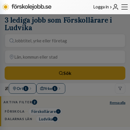
Logga in
3 lediga jobb som Förskollärare i
Ludvika
Sök
Ort
Yrke
1
1
AKTIVA FILTER
2
Rensa alla
Förskollärare
FÖRSKOLA
Ludvika
DALARNAS LÄN