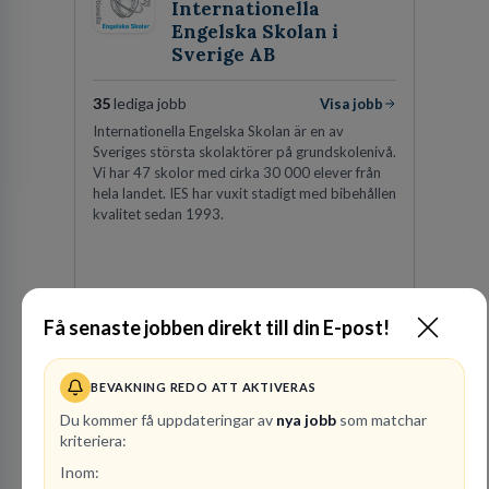
Internationella
Engelska Skolan i
Sverige AB
35
lediga jobb
Visa jobb
Internationella Engelska Skolan är en av
Sveriges största skolaktörer på grundskolenivå.
Vi har 47 skolor med cirka 30 000 elever från
hela landet. IES har vuxit stadigt med bibehållen
kvalitet sedan 1993.
Besök profil
Få senaste jobben direkt till din E-post!
BEVAKNING REDO ATT AKTIVERAS
Du kommer få uppdateringar av
nya jobb
som matchar
kriteriera:
Inom: