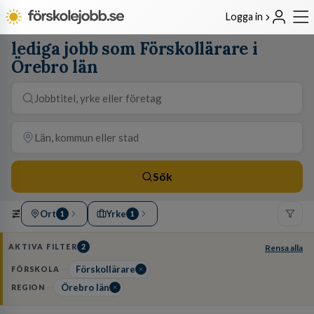
Logga in
lediga jobb som Förskollärare i
Örebro län
Sök
Ort
Yrke
1
1
AKTIVA FILTER
2
Rensa alla
Förskollärare
FÖRSKOLA
Örebro län
REGION