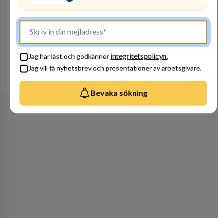
Bli en del av vårt fantastiska team! Raoul
Wallenbergskolorna är en värderingsstyrd
organisation där våra ledord ärlighet,
medkänsla, mod och handlingskraft
Besök profil
genomsyrar allt vi gör. Vi är tydliga med vad vi
förväntar oss av våra medarbetare och skapar
integritetspolicyn.
Jag har läst och godkänner
samtidigt möjligheter att växa och utvecklas
Jag vill få nyhetsbrev och presentationer av arbetsgivare.
internt.
Se alla arbetsgivare
Bevaka sökning