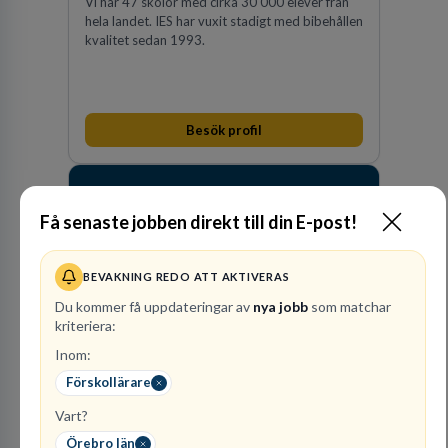
Vi har 47 skolor med cirka 30 000 elever från
hela landet. IES har vuxit stadigt med bibehållen
kvalitet sedan 1993.
Besök profil
Få senaste jobben direkt till din E-post!
BEVAKNING REDO ATT AKTIVERAS
Du kommer få uppdateringar av
nya jobb
som matchar
kriteriera:
Raoul
Inom:
Wallenbergskolorna AB
Förskollärare
GRUNDSKOLEUTBILDNING
Vart?
1
lediga jobb
Visa jobb
Örebro län