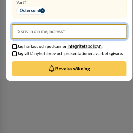
Vart?
Sveriges största skolaktörer på grundskolenivå.
Vi har 47 skolor med cirka 30 000 elever från
Östersund
hela landet. IES har vuxit stadigt med bibehållen
kvalitet sedan 1993.
integritetspolicyn.
Jag har läst och godkänner
Besök profil
Jag vill få nyhetsbrev och presentationer av arbetsgivare.
Bevaka sökning
Se alla arbetsgivare