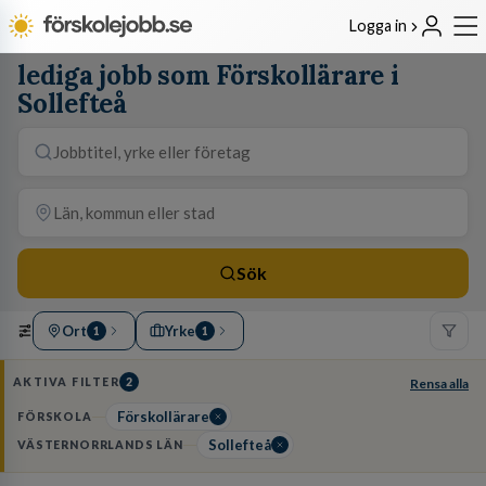
Logga in
lediga jobb som Förskollärare i
Sollefteå
Sök
Ort
Yrke
1
1
AKTIVA FILTER
2
Rensa alla
Förskollärare
FÖRSKOLA
Sollefteå
VÄSTERNORRLANDS LÄN