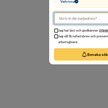
Vadstena
genomsy
förvän
samtid
internt
integ
Jag har läst och godkänner
Jag vill få nyhetsbrev och presen
arbetsgivare.
Bevaka sök