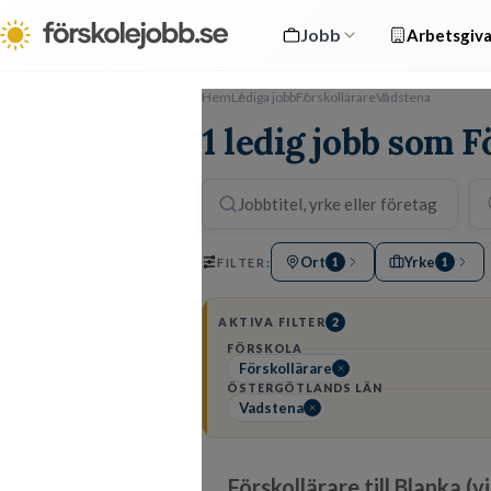
Jobb
Arbetsgiva
Hem
Lediga jobb
Förskollärare
Vadstena
1 ledig jobb som F
Ort
Yrke
FILTER:
1
1
AKTIVA FILTER
2
FÖRSKOLA
Förskollärare
ÖSTERGÖTLANDS LÄN
Vadstena
Förskollärare till Blanka (v