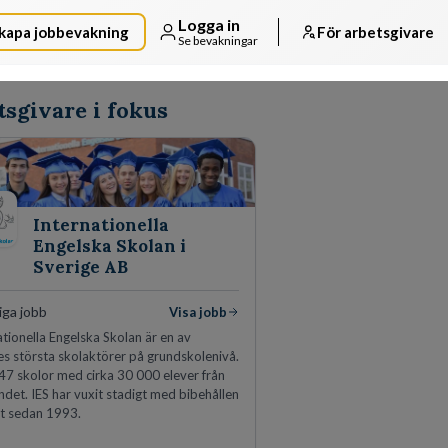
Logga in
kapa jobbevakning
För arbetsgivare
Se bevakningar
sgivare i fokus
Internationella
Engelska Skolan i
Sverige AB
iga jobb
Visa jobb
ationella Engelska Skolan är en av
es största skolaktörer på grundskolenivå.
 47 skolor med cirka 30 000 elever från
andet. IES har vuxit stadigt med bibehållen
et sedan 1993.