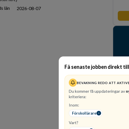
s län
2026-08-07
Få senaste jobben direkt til
BEVAKNING REDO ATT AKTIV
Du kommer få uppdateringar av
n
kriteriera:
1
ledi
Inom:
Bli en
Förskollärare
Wallen
organi
Vart?
medkän