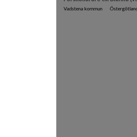
Vadstena kommun
Östergötland