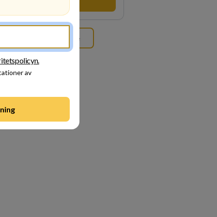
Besök profil
rar allt vi gör. Vi är tydliga med vad vi
tar oss av våra medarbetare och skapar
igt möjligheter att växa och utvecklas
.
Se alla arbetsgivare
ritetspolicyn.
tationer av
ning