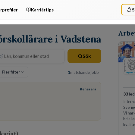
rprofiler
Karriärtips
S
Arbet
örskollärare i Vadstena
Sök
Fler filter
1
matchande jobb
Rensa alla
33
led
Intern
Sverig
Vi har
hela l
kvalit
ikariat)