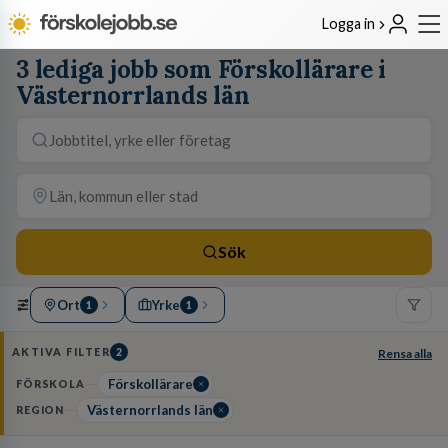
Logga in
3 lediga jobb som Förskollärare i
Västernorrlands län
Sök
Ort
Yrke
1
1
AKTIVA FILTER
2
Rensa alla
Förskollärare
FÖRSKOLA
Västernorrlands län
REGION