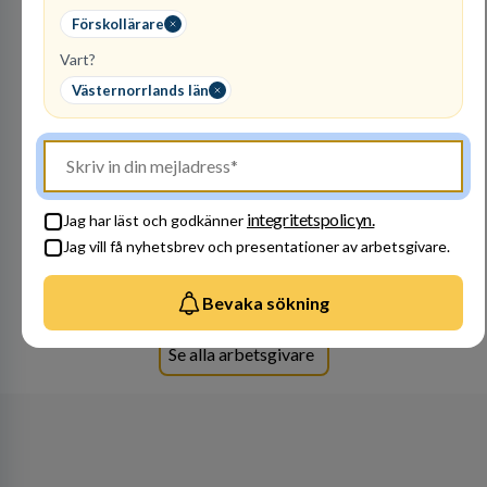
Förskollärare
Vart?
Raoul
Västernorrlands län
Wallenbergskolorna AB
GRUNDSKOLEUTBILDNING
1
lediga jobb
Visa jobb
Bli en del av vårt fantastiska team! Raoul
integritetspolicyn.
Jag har läst och godkänner
Wallenbergskolorna är en värderingsstyrd
organisation där våra ledord ärlighet,
Jag vill få nyhetsbrev och presentationer av arbetsgivare.
medkänsla, mod och handlingskraft
Besök profil
genomsyrar allt vi gör. Vi är tydliga med vad vi
Bevaka sökning
förväntar oss av våra medarbetare och skapar
samtidigt möjligheter att växa och utvecklas
internt.
Se alla arbetsgivare