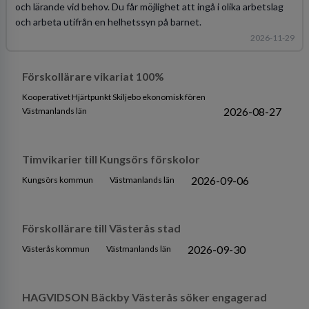
Timvikariat Förskola
Surahammars kommun
Surahammar, Västmanlands län
Som timvikarie hos oss arbetar du för att stödja barns utveckling
och lärande vid behov. Du får möjlighet att ingå i olika arbetslag
och arbeta utifrån en helhetssyn på barnet.
2026-11-29
Förskollärare vikariat 100%
Kooperativet Hjärtpunkt Skiljebo ekonomisk fören
2026-08-27
Västmanlands län
Timvikarier till Kungsörs förskolor
2026-09-06
Kungsörs kommun
Västmanlands län