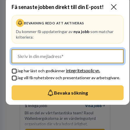
Internationella Engelska Skolan är en av
BEVAKNING REDO ATT AKTIVERAS
Sveriges största skolaktörer på grundskolenivå.
Du kommer få uppdateringar av
nya jobb
som matchar
Vi har 47 skolor med cirka 30 000 elever från
kriteriera:
hela landet. IES har vuxit stadigt med bibehållen
kvalitet sedan 1993.
Inom:
Förskollärare
Vart?
Besök profil
Västmanlands län
integritetspolicyn.
Jag har läst och godkänner
Jag vill få nyhetsbrev och presentationer av arbetsgivare.
Bevaka sökning
Raoul
Wallenbergskolorna AB
GRUNDSKOLEUTBILDNING