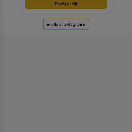
1
lediga jobb
Visa jobb
Bli en del av vårt fantastiska team! Raoul
Wallenbergskolorna är en värderingsstyrd
organisation där våra ledord ärlighet,
medkänsla, mod och handlingskraft
Besök profil
genomsyrar allt vi gör. Vi är tydliga med vad vi
förväntar oss av våra medarbetare och skapar
samtidigt möjligheter att växa och utvecklas
internt.
Se alla arbetsgivare