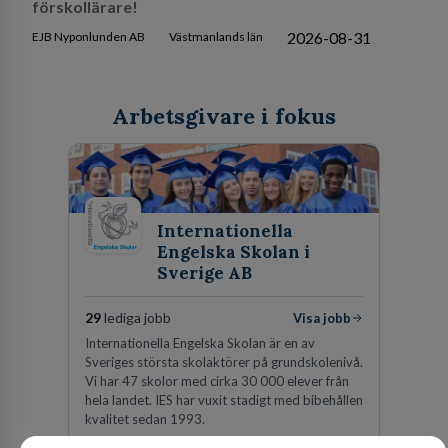
Förskollärare till Västerås stad
2026-09-30
Västerås kommun
Västmanlands län
HAGVIDSON Bäckby Västerås söker engagerad
förskollärare!
2026-08-31
EJB Nyponlunden AB
Västmanlands län
Arbetsgivare i fokus
Internationella
Engelska Skolan i
Sverige AB
Få senaste jobben direkt till din E-post!
29
lediga jobb
Visa jobb