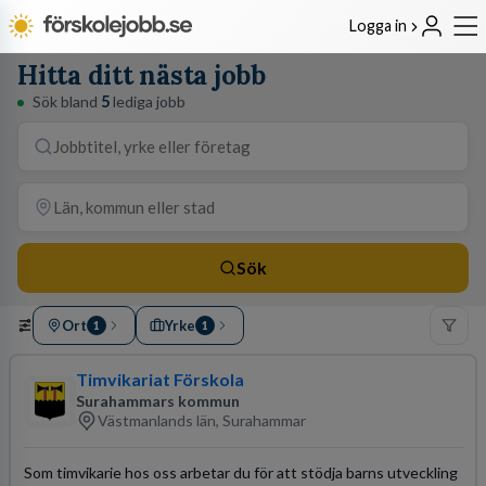
Logga in
5 lediga jobb som Förskollärare i
Västmanlands län
Sök
Ort
Yrke
1
1
AKTIVA FILTER
2
Rensa alla
Förskollärare
FÖRSKOLA
Västmanlands län
REGION