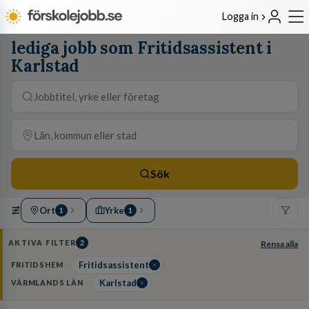
Logga in
lediga jobb som Fritidsassistent i
Karlstad
Sök
Ort
Yrke
1
1
AKTIVA FILTER
2
Rensa alla
Fritidsassistent
FRITIDSHEM
Karlstad
VÄRMLANDS LÄN