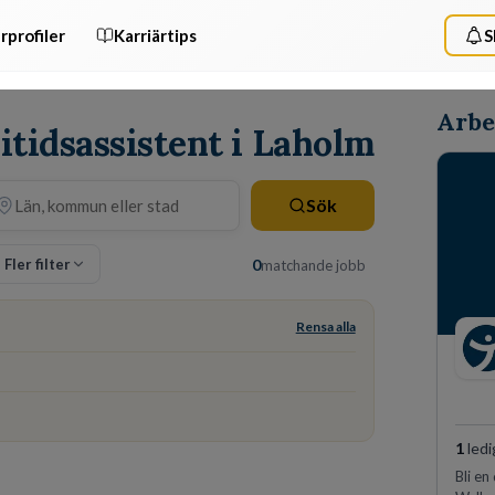
rprofiler
Karriärtips
S
Arbe
itidsassistent i Laholm
Sök
Fler filter
0
matchande jobb
Rensa alla
1
ledi
Bli en