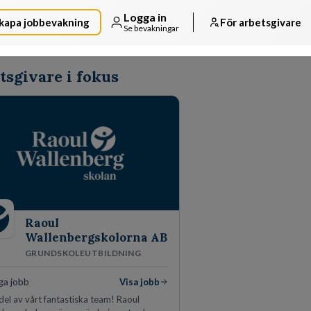
Logga in
kapa jobbevakning
För arbetsgivare
Se bevakningar
tsgivare i fokus
Raoul
Wallenbergskolorna AB
GRUNDSKOLEUTBILDNING
ga jobb
Visa jobb
 del av vårt fantastiska team! Raoul