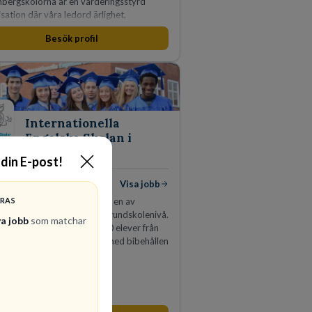
nbergskolorna är en värderingsstyrd
sation där våra ledord ärlighet,
nsla, mod och handlingskraft
Besök profil
yrar allt vi gör. Vi är tydliga med vad vi
ntar oss av våra medarbetare och skapar
igt möjligheter att växa och utvecklas
t.
Internationella
Engelska Skolan i
Sverige AB
 din E-post!
iga jobb
Visa jobb
ERAS
ationella Engelska Skolan är en av
es största skolaktörer på grundskolenivå.
ya jobb
som matchar
 47 skolor med cirka 30 000 elever från
andet. IES har vuxit stadigt med bibehållen
et sedan 1993.