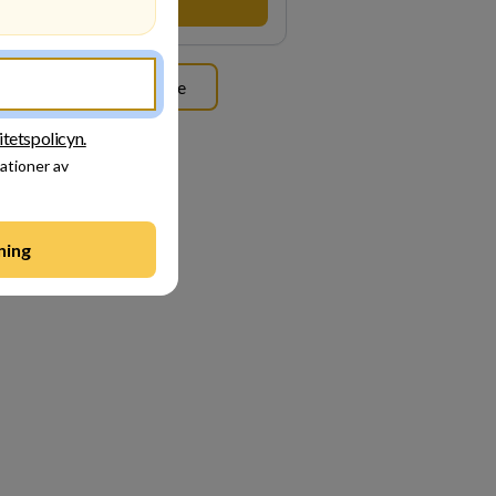
Besök profil
Se alla arbetsgivare
itetspolicyn.
tationer av
ning