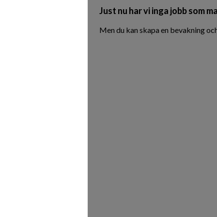
Just nu har vi inga jobb som ma
Men du kan skapa en bevakning och 