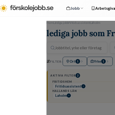
Jobb
Arbetsgiva
Hem
Lediga jobb
Fritidsassistent
Laholm
lediga jobb som Fr
Ort
Yrke
FILTER:
1
1
AKTIVA FILTER
2
FRITIDSHEM
Fritidsassistent
HALLANDS LÄN
Laholm