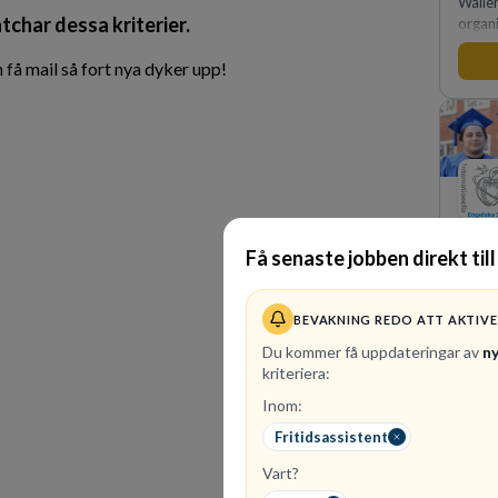
Walle
tchar dessa kriterier.
organi
medkä
genoms
få mail så fort nya dyker upp!
förvä
samtid
intern
Få senaste jobben direkt till
36
led
BEVAKNING REDO ATT AKTIV
Intern
Sverig
Du kommer få uppdateringar av
n
Vi har
kriteriera:
hela l
Inom:
kvalit
Fritidsassistent
Vart?