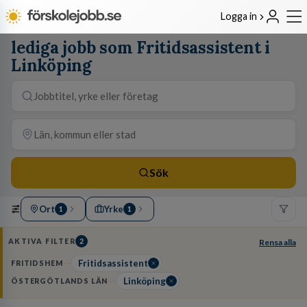
Logga in
lediga jobb som Fritidsassistent i
Linköping
Sök
Ort
Yrke
1
1
AKTIVA FILTER
2
Rensa alla
Fritidsassistent
FRITIDSHEM
Linköping
ÖSTERGÖTLANDS LÄN