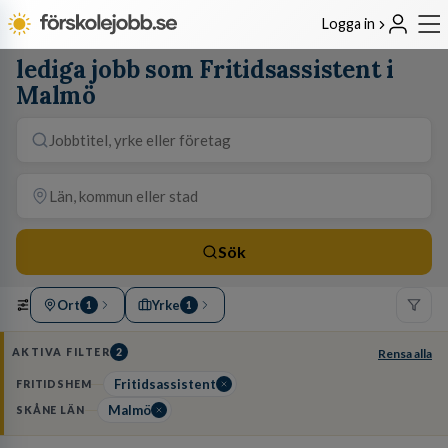
Logga in
lediga jobb som Fritidsassistent i
Malmö
Sök
Ort
Yrke
1
1
AKTIVA FILTER
2
Rensa alla
Fritidsassistent
FRITIDSHEM
Malmö
SKÅNE LÄN