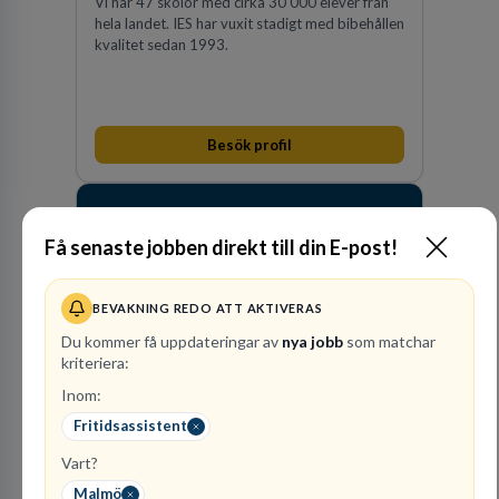
Vi har 47 skolor med cirka 30 000 elever från
hela landet. IES har vuxit stadigt med bibehållen
kvalitet sedan 1993.
Besök profil
Få senaste jobben direkt till din E-post!
BEVAKNING REDO ATT AKTIVERAS
Du kommer få uppdateringar av
nya jobb
som matchar
kriteriera:
Raoul
Inom:
Wallenbergskolorna AB
Fritidsassistent
GRUNDSKOLEUTBILDNING
Vart?
1
lediga jobb
Visa jobb
Malmö