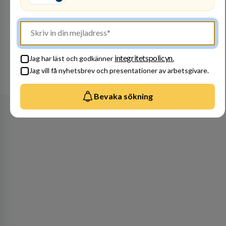
Bli en del av vårt fantastiska team! Raoul
Wallenbergskolorna är en värderingsstyrd
organisation där våra ledord ärlighet,
medkänsla, mod och handlingskraft
Besök profil
genomsyrar allt vi gör. Vi är tydliga med vad vi
förväntar oss av våra medarbetare och skapar
integritetspolicyn.
Jag har läst och godkänner
samtidigt möjligheter att växa och utvecklas
Jag vill få nyhetsbrev och presentationer av arbetsgivare.
internt.
Se alla arbetsgivare
Bevaka sökning