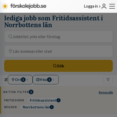
Logga in
lediga jobb som Fritidsassistent i
Norrbottens län
Sök
Ort
Yrke
1
1
AKTIVA FILTER
2
Rensa alla
Fritidsassistent
FRITIDSHEM
Norrbottens län
REGION