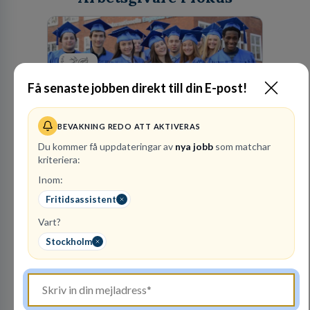
Internationella
Få senaste jobben direkt till din E-post!
Engelska Skolan i
Sverige AB
BEVAKNING REDO ATT AKTIVERAS
35
lediga jobb
Visa jobb
Du kommer få uppdateringar av
nya jobb
som matchar
Internationella Engelska Skolan är en av
kriteriera:
Sveriges största skolaktörer på grundskolenivå.
Inom:
Vi har 47 skolor med cirka 30 000 elever från
hela landet. IES har vuxit stadigt med bibehållen
Fritidsassistent
kvalitet sedan 1993.
Vart?
Stockholm
Besök profil