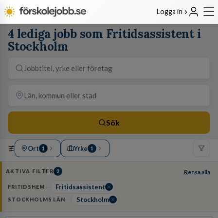
Logga in
4 lediga jobb som Fritidsassistent i
Stockholm
Sök
Ort
Yrke
1
1
AKTIVA FILTER
2
Rensa alla
Fritidsassistent
FRITIDSHEM
Stockholm
STOCKHOLMS LÄN