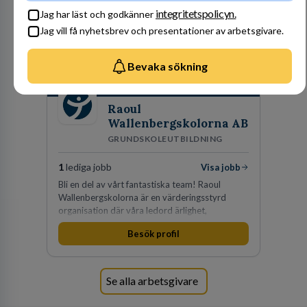
integritetspolicyn.
Jag har läst och godkänner
Jag vill få nyhetsbrev och presentationer av arbetsgivare.
Bevaka sökning
Raoul
Wallenbergskolorna AB
GRUNDSKOLEUTBILDNING
1
lediga jobb
Visa jobb
Bli en del av vårt fantastiska team! Raoul
Wallenbergskolorna är en värderingsstyrd
organisation där våra ledord ärlighet,
medkänsla, mod och handlingskraft
Besök profil
genomsyrar allt vi gör. Vi är tydliga med vad vi
förväntar oss av våra medarbetare och skapar
samtidigt möjligheter att växa och utvecklas
internt.
Se alla arbetsgivare