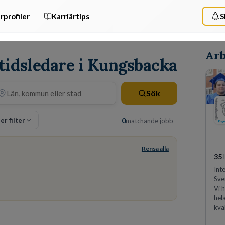
rprofiler
Karriärtips
S
Arb
itidsledare i Kungsbacka
Sök
ler filter
0
matchande jobb
Rensa alla
35
Int
Sve
Vi 
hel
kva