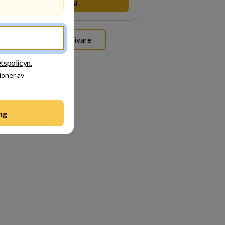
Besök profil
omsyrar allt vi gör. Vi är tydliga med vad vi
väntar oss av våra medarbetare och skapar
tidigt möjligheter att växa och utvecklas
rnt.
Se alla arbetsgivare
etspolicyn.
ioner av
ng