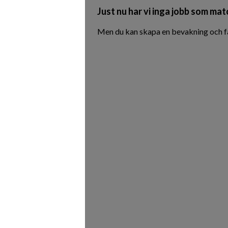
Just nu har vi inga jobb som mat
Men du kan skapa en bevakning och få