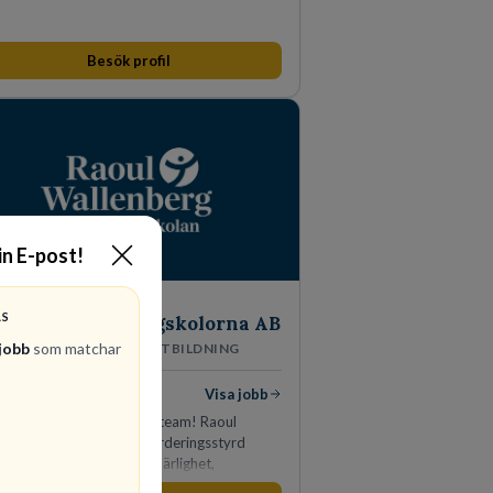
Besök profil
in E-post!
Raoul
AS
Wallenbergskolorna AB
jobb
som matchar
GRUNDSKOLEUTBILDNING
diga jobb
Visa jobb
 en del av vårt fantastiska team! Raoul
lenbergskolorna är en värderingsstyrd
anisation där våra ledord ärlighet,
känsla, mod och handlingskraft