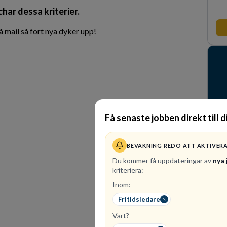
char dessa kriterier.
 mail så fort nya dyker upp!
Få senaste jobben direkt till d
BEVAKNING REDO ATT AKTIVER
Du kommer få uppdateringar av
nya 
kriteriera:
1
le
Inom:
Bli
Fritidsledare
Wal
org
Vart?
med