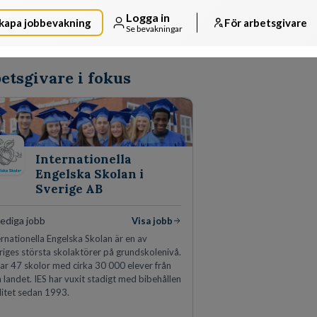
Logga in
kapa jobbevakning
För arbetsgivare
Se bevakningar
etsgivare i fokus
Internationella
Engelska Skolan i
Sverige AB
lediga jobb
Visa jobb
ernationella Engelska Skolan är en av
riges största skolaktörer på grundskolenivå.
har 47 skolor med cirka 30 000 elever från
a landet. IES har vuxit stadigt med bibehållen
litet sedan 1993.