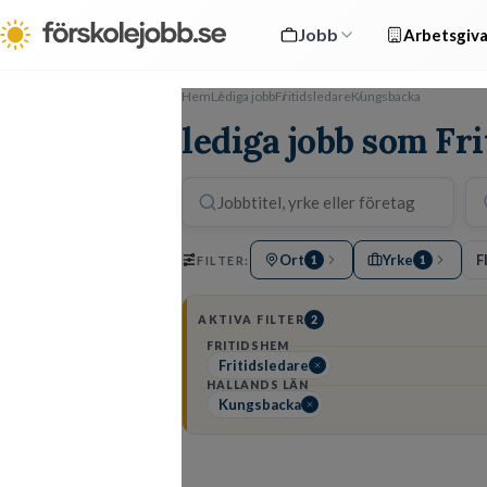
Jobb
Arbetsgiva
Hem
Lediga jobb
Fritidsledare
Kungsbacka
lediga jobb som Fr
Ort
Yrke
F
FILTER:
1
1
AKTIVA FILTER
2
FRITIDSHEM
Fritidsledare
HALLANDS LÄN
Kungsbacka