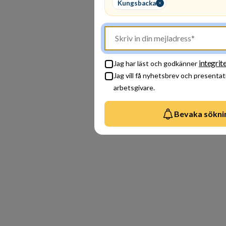
Kungsbacka
gen
för
sam
inte
integrit
Jag har läst och godkänner
Jag vill få nyhetsbrev och presentat
arbetsgivare.
Bevaka sökni