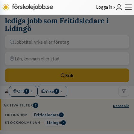
Logga in
lediga jobb som Fritidsledare i
Lidingö
Sök
Ort
Yrke
1
1
AKTIVA FILTER
2
Rensa alla
Fritidsledare
FRITIDSHEM
Lidingö
STOCKHOLMS LÄN