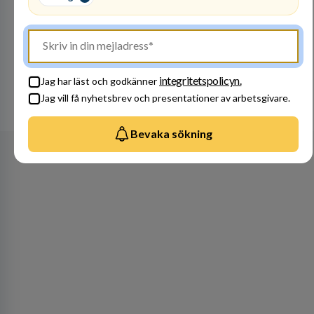
Bli en del av vårt fantastiska team! Raoul
Wallenbergskolorna är en värderingsstyrd
organisation där våra ledord ärlighet,
medkänsla, mod och handlingskraft
Besök profil
genomsyrar allt vi gör. Vi är tydliga med vad vi
förväntar oss av våra medarbetare och skapar
integritetspolicyn.
Jag har läst och godkänner
samtidigt möjligheter att växa och utvecklas
Jag vill få nyhetsbrev och presentationer av arbetsgivare.
internt.
Se alla arbetsgivare
Bevaka sökning