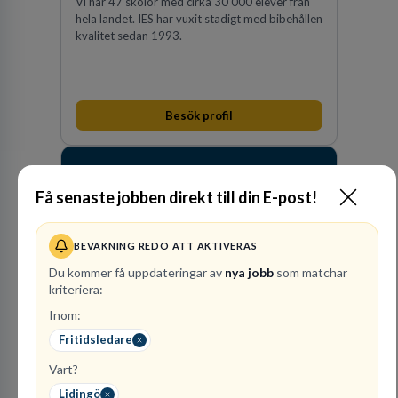
Vi har 47 skolor med cirka 30 000 elever från
hela landet. IES har vuxit stadigt med bibehållen
kvalitet sedan 1993.
Besök profil
Få senaste jobben direkt till din E-post!
BEVAKNING REDO ATT AKTIVERAS
Du kommer få uppdateringar av
nya jobb
som matchar
kriteriera:
Raoul
Inom:
Wallenbergskolorna AB
Fritidsledare
GRUNDSKOLEUTBILDNING
Vart?
1
lediga jobb
Visa jobb
Lidingö