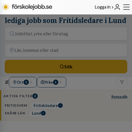
Logga in
lediga jobb som Fritidsledare i Lund
Sök
Ort
Yrke
1
1
AKTIVA FILTER
2
Rensa alla
Fritidsledare
FRITIDSHEM
Lund
SKÅNE LÄN