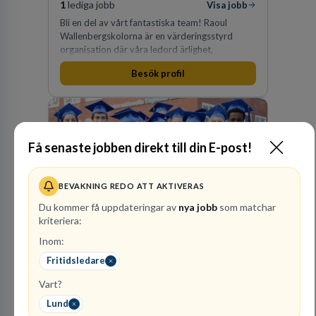
1
lediga jobb
Visa jobb
Bli en del av vårt fantastiska team! Raoul
Wallenbergskolorna är en värderingsstyrd
organisation där våra ledord ärlighet,
medkänsla, mod och handlingskraft
Besök profil
genomsyrar allt vi gör. Vi är tydliga med vad vi
förväntar oss av våra medarbetare och skapar
samtidigt möjligheter att växa och utvecklas
internt.
Få senaste jobben direkt till din E-post!
Internationella
Engelska Skolan i
BEVAKNING REDO ATT AKTIVERAS
Sverige AB
Du kommer få uppdateringar av
nya jobb
som matchar
kriteriera:
32
lediga jobb
Visa jobb
Internationella Engelska Skolan är en av
Inom:
Sveriges största skolaktörer på grundskolenivå.
Fritidsledare
Vi har 47 skolor med cirka 30 000 elever från
hela landet. IES har vuxit stadigt med bibehållen
Vart?
kvalitet sedan 1993.
Lund